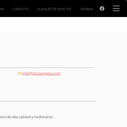
GAR
CONTACTO
ALQUILER DE ESPACIOS
IDIOMAS
info@siriusjoyeria.com
ículos de alta calidad y multimarca.