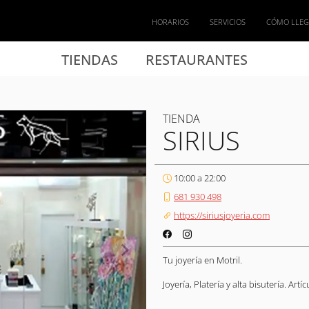
HORARIOS
SERVICIOS
CÓMO LLE
TIENDAS
RESTAURANTES
TIENDA
SIRIUS
10:00 a 22:00
681 930 498
https://siriusjoyeria.com
Tu joyería en Motril.
Joyería, Platería y alta bisutería. Art