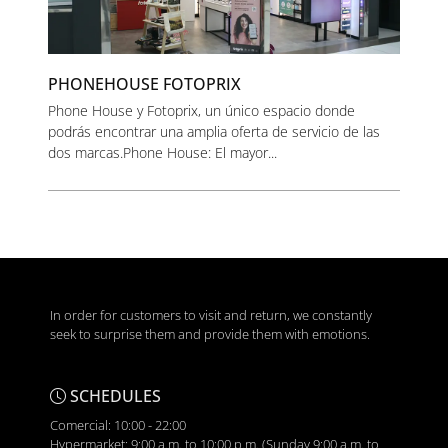
PHONEHOUSE FOTOPRIX
Phone House y Fotoprix, un único espacio donde
podrás encontrar una amplia oferta de servicio de las
dos marcas.Phone House: El mayor...
In order for customers to visit and return, we constantly
seek to surprise them and provide them with emotions.
SCHEDULES
Comercial: 10:00 - 22:00
Hypermarket: 9:00 a.m. to 10:00 p.m. (Sunday 9:00 a.m. to