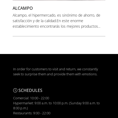
ALCAMPO
Alcampo, el hipermercado, es sinónimo de ahorro, de
satisfacción y de la calidad.En este enorme
establecimiento encontrarás los mejores productos...
In order for customers to visit and return, we constantly
seek to surprise them and provide them with emotions.
SCHEDULES
Comercial: 10:00 - 22:00
Hypermarket: 9:00 a.m. to 10:00 p.m. (Sunday 9:00 a.m. to
8:00 p.m.)
Restaurants: 9:00 - 22:00